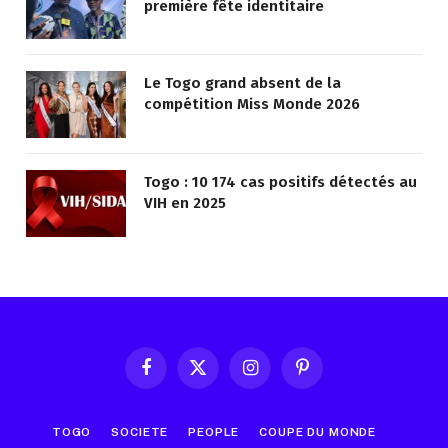
première fête identitaire
Le Togo grand absent de la
compétition Miss Monde 2026
Togo : 10 174 cas positifs détectés au
VIH en 2025
Facebook
X
Instagram
Pinterest
(Twitter)
TOGO
SOCIETE
PEOPLE
COUPE DU MONDE