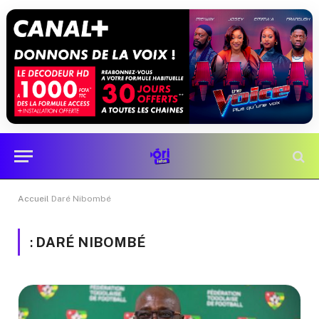
Accueil
Daré Nibombé
:
DARÉ NIBOMBÉ