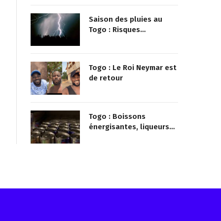
mairie qu’il surveillait
Saison des pluies au
Togo : Risques
d’inondations accrus
dans le nord
Togo : Le Roi Neymar est
de retour
Togo : Boissons
énergisantes, liqueurs
frelatées et le dopage
médicamenteux visés
par le Ministère
Reçois les infos avant tout le monde