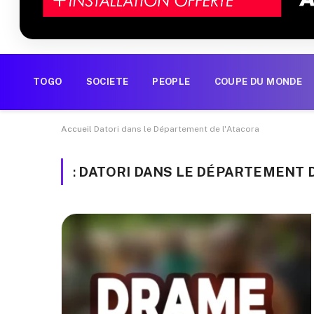
TOGO
SOCIETE
PEOPLE
COUPE DU MONDE
Accueil
Datori dans le Département de l'Atacora
:
DATORI DANS LE DÉPARTEMENT D