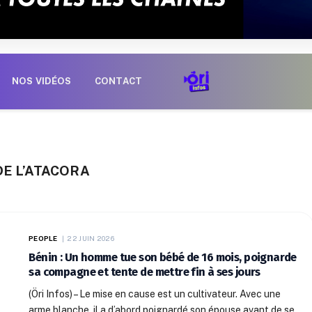
NOS VIDÉOS
CONTACT
E L’ATACORA
PEOPLE
22 JUIN 2026
Bénin : Un homme tue son bébé de 16 mois, poignarde
sa compagne et tente de mettre fin à ses jours
(Öri Infos) – Le mise en cause est un cultivateur. Avec une
arme blanche, il a d’abord poignardé son épouse avant de se