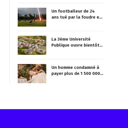
Un footballeur de 24
ans tué par la foudre en
plein match
La 3ème Université
Publique ouvre bientôt
au Togo
Un homme condamné à
payer plus de 1 500 000
FCFA à sa maîtresse pour
lui avoir promis de la
marier
Reçois les infos avant tout le monde