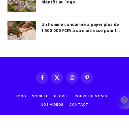
bientôt au Togo
Un homme condamné à payer plus de
1 500 000 FCFA à sa maîtresse pour lui
avoir promis de la marier
Facebook
X
Instagram
Pinterest
(Twitter)
TOGO
SOCIETE
PEOPLE
COUPE DU MONDE
NOS VIDÉOS
CONTACT