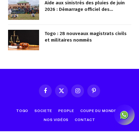
Aide aux sinistrés des pluies de juin
2026 : Démarrage officiel des
opérations à Kotokoli-zongo
Togo : 28 nouveaux magistrats civils
et militaires nommés
Facebook
X
Instagram
Pinterest
(Twitter)
TOGO
SOCIETE
PEOPLE
COUPE DU MONDE
NOS VIDÉOS
CONTACT