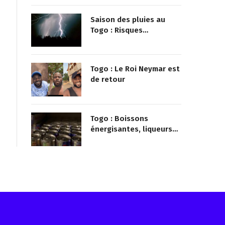
mairie qu’il surveillait
Saison des pluies au
Togo : Risques
d’inondations accrus
dans le nord
Togo : Le Roi Neymar est
de retour
Togo : Boissons
énergisantes, liqueurs
frelatées et le dopage
médicamenteux visés
par le Ministère
Reçois les infos avant tout le monde