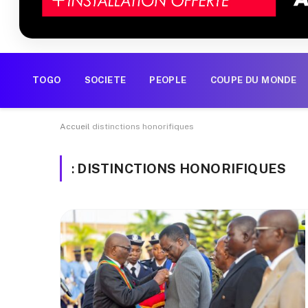
TOGO
SOCIETE
PEOPLE
COUPE DU MONDE
Accueil
distinctions honorifiques
:
DISTINCTIONS HONORIFIQUES