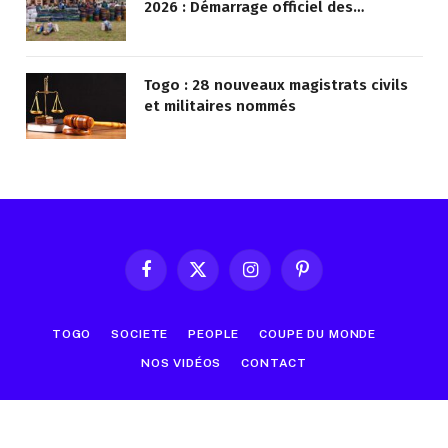
2026 : Démarrage officiel des
opérations à Kotokoli-zongo
Togo : 28 nouveaux magistrats civils
et militaires nommés
Facebook
X
Instagram
Pinterest
(Twitter)
TOGO
SOCIETE
PEOPLE
COUPE DU MONDE
NOS VIDÉOS
CONTACT