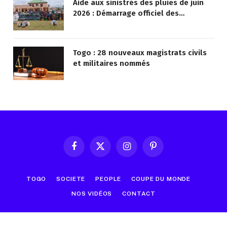
Aide aux sinistrés des pluies de juin
2026 : Démarrage officiel des
opérations à Kotokoli-zongo
Togo : 28 nouveaux magistrats civils
et militaires nommés
Facebook
X
Instagram
Pinterest
(Twitter)
TOGO
SOCIETE
PEOPLE
COUPE DU MONDE
NOS VIDÉOS
CONTACT