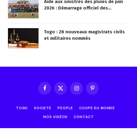
Aide aux sinistrés des pluies de juin
2026 : Démarrage officiel des
opérations à Kotokoli-zongo
Togo : 28 nouveaux magistrats civils
et militaires nommés
Facebook
X
Instagram
Pinterest
(Twitter)
TOGO
SOCIETE
PEOPLE
COUPE DU MONDE
NOS VIDÉOS
CONTACT