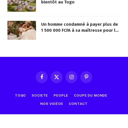
bientôt au Togo
Un homme condamné à payer plus de
1 500 000 FCFA à sa maîtresse pour lui
avoir promis de la marier
Facebook
X
Instagram
Pinterest
(Twitter)
TOGO
SOCIETE
PEOPLE
COUPE DU MONDE
NOS VIDÉOS
CONTACT