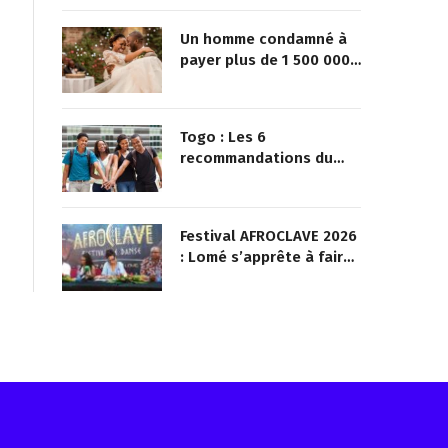
Un homme condamné à
payer plus de 1 500 000
FCFA à sa maîtresse pour
lui avoir promis de la
marier
Togo : Les 6
recommandations du
ministère pour une vie
saine chez la jeunesse
Festival AFROCLAVE 2026
: Lomé s’apprête à faire
danser la diaspora
africaine
Reçois les infos avant tout le monde