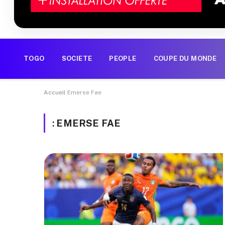
TOGO
SOCIETE
PEOPLE
COUPE DU MONDE
Accueil
Emerse Fae
:
EMERSE FAE