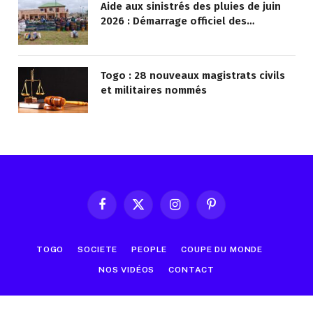
Aide aux sinistrés des pluies de juin
2026 : Démarrage officiel des
opérations à Kotokoli-zongo
Togo : 28 nouveaux magistrats civils
et militaires nommés
Facebook
X
Instagram
Pinterest
(Twitter)
TOGO
SOCIETE
PEOPLE
COUPE DU MONDE
NOS VIDÉOS
CONTACT