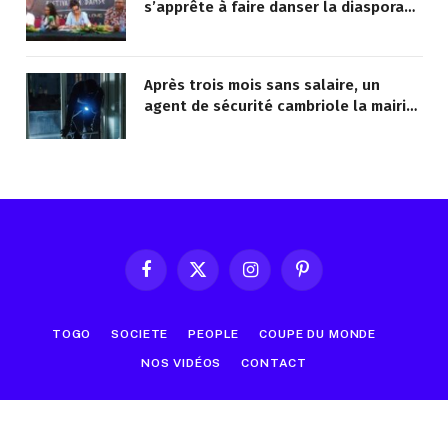
s’apprête à faire danser la diaspora
africaine
Après trois mois sans salaire, un
agent de sécurité cambriole la mairie
qu’il surveillait
Facebook
X
Instagram
Pinterest
(Twitter)
TOGO
SOCIETE
PEOPLE
COUPE DU MONDE
NOS VIDÉOS
CONTACT