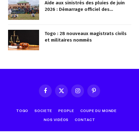
Aide aux sinistrés des pluies de juin
2026 : Démarrage officiel des
opérations à Kotokoli-zongo
Togo : 28 nouveaux magistrats civils
et militaires nommés
Facebook
X
Instagram
Pinterest
(Twitter)
TOGO
SOCIETE
PEOPLE
COUPE DU MONDE
NOS VIDÉOS
CONTACT