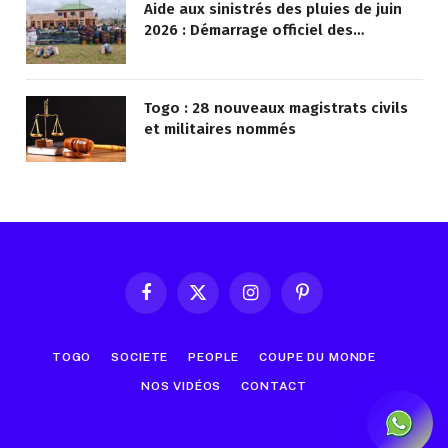
Aide aux sinistrés des pluies de juin
2026 : Démarrage officiel des
opérations à Kotokoli-zongo
Togo : 28 nouveaux magistrats civils
et militaires nommés
Facebook
X
Instagram
Pinterest
(Twitter)
TOGO
SOCIETE
PEOPLE
COUPE DU MONDE
NOS VIDÉOS
CONTACT