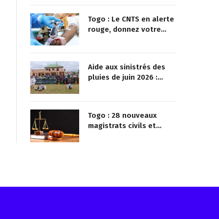
Togo : Le CNTS en alerte
rouge, donnez votre
sang pour sauver des
vies !
Aide aux sinistrés des
pluies de juin 2026 :
Démarrage officiel des
opérations à Kotokoli-
zongo
Togo : 28 nouveaux
magistrats civils et
militaires nommés
Reçois les infos avant tout le monde