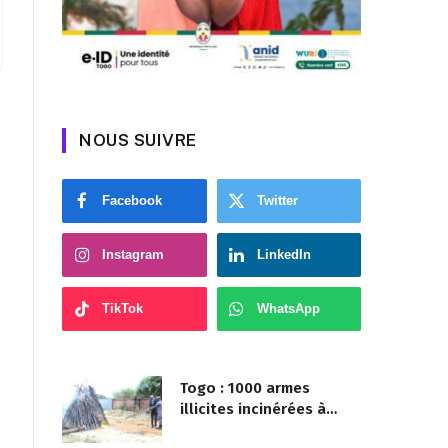
NOUS SUIVRE
Facebook
Twitter
Instagram
LinkedIn
TikTok
WhatsApp
Togo : 1000 armes
illicites incinérées à
Agoè-Nyivé