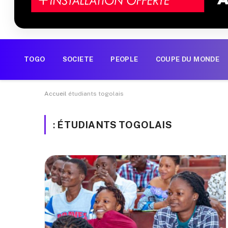
TOGO
SOCIETE
PEOPLE
COUPE DU MONDE
Accueil
étudiants togolais
:
ÉTUDIANTS TOGOLAIS