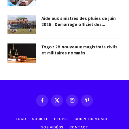
vies !
Aide aux sinistrés des pluies de juin
2026 : Démarrage officiel des
opérations à Kotokoli-zongo
Togo : 28 nouveaux magistrats civils
et militaires nommés
Facebook
X
Instagram
Pinterest
(Twitter)
TOGO
SOCIETE
PEOPLE
COUPE DU MONDE
NOS VIDÉOS
CONTACT