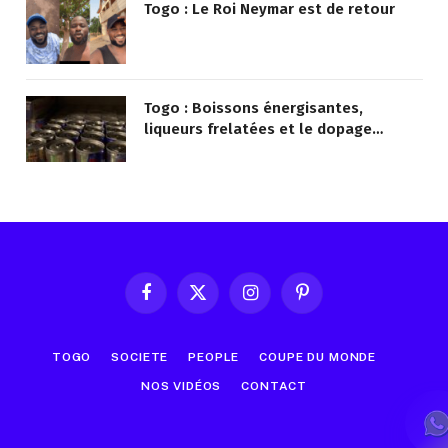
Togo : Le Roi Neymar est de retour
Togo : Boissons énergisantes,
liqueurs frelatées et le dopage
médicamenteux visés par le Ministère
Facebook
X
Instagram
Pinterest
(Twitter)
TOGO
SOCIETE
PEOPLE
COUPE DU MONDE
NOS VIDÉOS
CONTACT