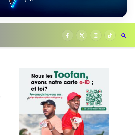
Facebook
X
Instagram
TikTok
(Twitter)