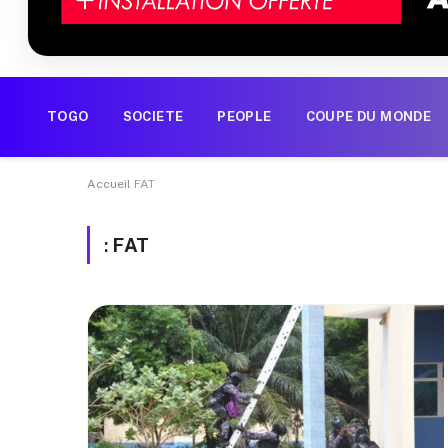
TOGO
SOCIETE
PEOPLE
COUPE DU MONDE
Accueil
FAT
:
FAT