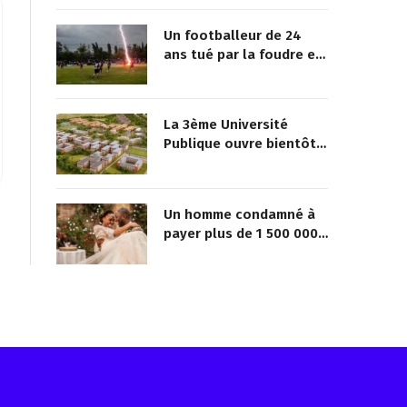
Un footballeur de 24
ans tué par la foudre en
plein match
La 3ème Université
Publique ouvre bientôt
au Togo
Un homme condamné à
payer plus de 1 500 000
FCFA à sa maîtresse pour
lui avoir promis de la
marier
Reçois les infos avant tout le monde