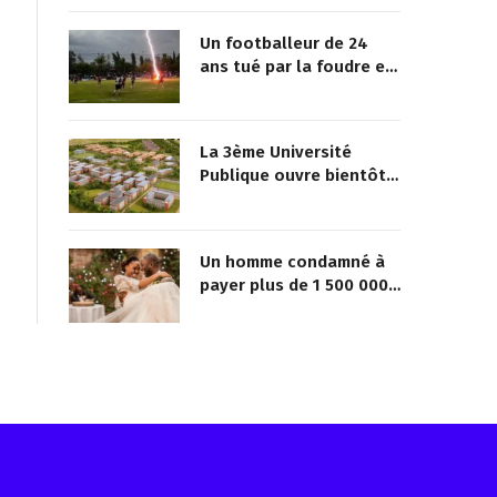
Un footballeur de 24
ans tué par la foudre en
plein match
La 3ème Université
Publique ouvre bientôt
au Togo
Un homme condamné à
payer plus de 1 500 000
FCFA à sa maîtresse pour
lui avoir promis de la
marier
Reçois les infos avant tout le monde