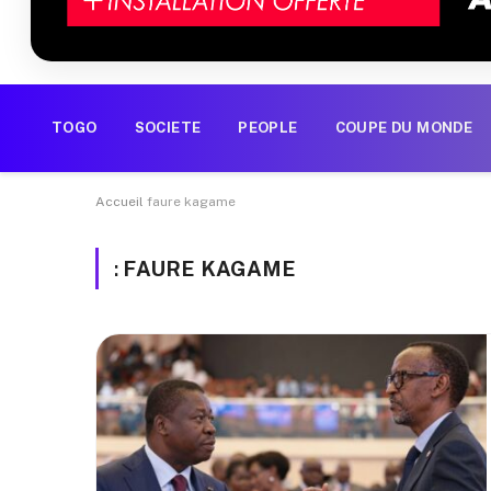
TOGO
SOCIETE
PEOPLE
COUPE DU MONDE
Accueil
faure kagame
:
FAURE KAGAME