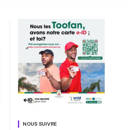
Facebook
X
Instagram
TikTok
(Twitter)