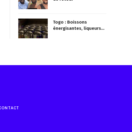
mairie qu’il surveillait
Saison des pluies au
Togo : Risques
d’inondations accrus
dans le nord
Togo : Le Roi Neymar est
de retour
Togo : Boissons
énergisantes, liqueurs
frelatées et le dopage
médicamenteux visés
par le Ministère
Reçois les infos avant tout le mo