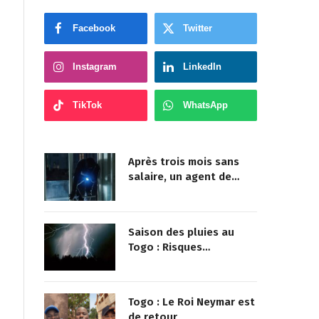
NOUS SUIVRE
Facebook
Twitter
Instagram
LinkedIn
TikTok
WhatsApp
Après trois mois sans
salaire, un agent de
sécurité cambriole la