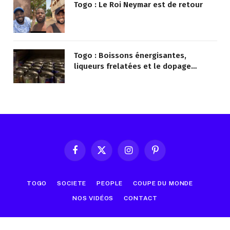
Togo : Le Roi Neymar est de retour
Togo : Boissons énergisantes,
liqueurs frelatées et le dopage
médicamenteux visés par le Ministère
Facebook
X
Instagram
Pinterest
(Twitter)
TOGO
SOCIETE
PEOPLE
COUPE DU MONDE
NOS VIDÉOS
CONTACT