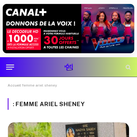
Accueil
femme ariel sheney
:
FEMME ARIEL SHENEY