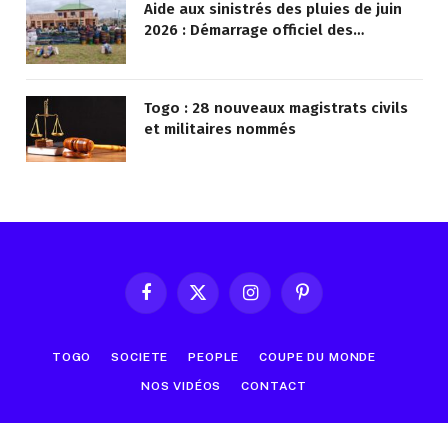
Aide aux sinistrés des pluies de juin
2026 : Démarrage officiel des
opérations à Kotokoli-zongo
Togo : 28 nouveaux magistrats civils
et militaires nommés
Facebook
X
Instagram
Pinterest
(Twitter)
TOGO
SOCIETE
PEOPLE
COUPE DU MONDE
NOS VIDÉOS
CONTACT