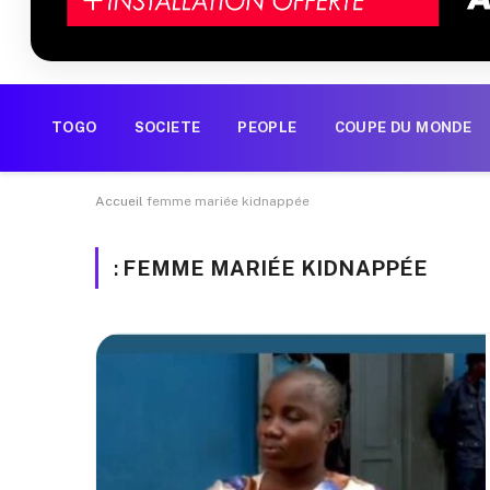
TOGO
SOCIETE
PEOPLE
COUPE DU MONDE
Accueil
femme mariée kidnappée
:
FEMME MARIÉE KIDNAPPÉE