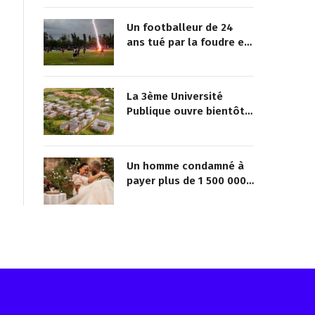
Un footballeur de 24
ans tué par la foudre en
plein match
La 3ème Université
Publique ouvre bientôt
au Togo
Un homme condamné à
payer plus de 1 500 000
FCFA à sa maîtresse pour
lui avoir promis de la
marier
Reçois les infos avant tout le monde