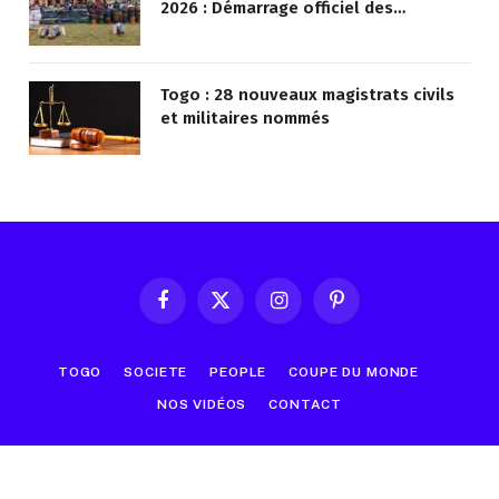
2026 : Démarrage officiel des
opérations à Kotokoli-zongo
Togo : 28 nouveaux magistrats civils
et militaires nommés
Facebook
X
Instagram
Pinterest
(Twitter)
TOGO
SOCIETE
PEOPLE
COUPE DU MONDE
NOS VIDÉOS
CONTACT