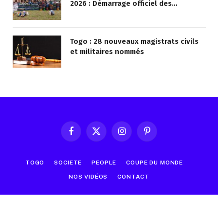
2026 : Démarrage officiel des
opérations à Kotokoli-zongo
Togo : 28 nouveaux magistrats civils
et militaires nommés
Facebook
X
Instagram
Pinterest
(Twitter)
TOGO
SOCIETE
PEOPLE
COUPE DU MONDE
NOS VIDÉOS
CONTACT