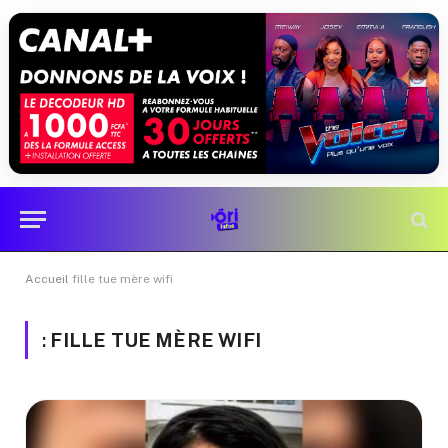
Accueil
fille tue mère wifi
:
FILLE TUE MÈRE WIFI