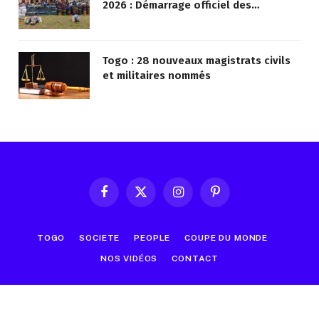
2026 : Démarrage officiel des
opérations à Kotokoli-zongo
Togo : 28 nouveaux magistrats civils
et militaires nommés
Facebook
X
Instagram
Pinterest
(Twitter)
TOGO
SOCIETE
PEOPLE
COUPE DU MONDE
NOS VIDÉOS
CONTACT