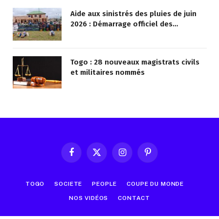
Aide aux sinistrés des pluies de juin
2026 : Démarrage officiel des
opérations à Kotokoli-zongo
Togo : 28 nouveaux magistrats civils
et militaires nommés
Facebook
X
Instagram
Pinterest
(Twitter)
TOGO
SOCIETE
PEOPLE
COUPE DU MONDE
NOS VIDÉOS
CONTACT