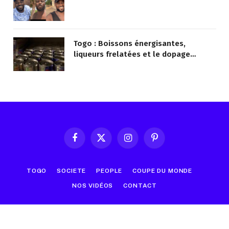
Togo : Boissons énergisantes,
liqueurs frelatées et le dopage
médicamenteux visés par le Ministère
Facebook
X
Instagram
Pinterest
(Twitter)
TOGO
SOCIETE
PEOPLE
COUPE DU MONDE
NOS VIDÉOS
CONTACT