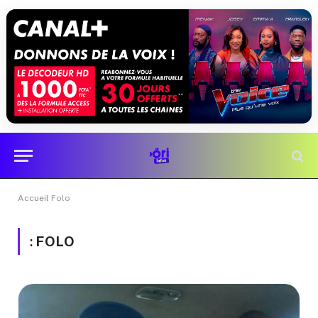
Accueil
Folo
:
FOLO