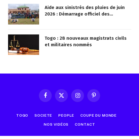
Aide aux sinistrés des pluies de juin
2026 : Démarrage officiel des
opérations à Kotokoli-zongo
Togo : 28 nouveaux magistrats civils
et militaires nommés
Facebook
X
Instagram
Pinterest
(Twitter)
TOGO
SOCIETE
PEOPLE
COUPE DU MONDE
NOS VIDÉOS
CONTACT