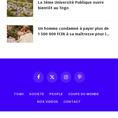
La 3ème Université Publique ouvre
bientôt au Togo
Un homme condamné à payer plus de
1 500 000 FCFA à sa maîtresse pour lui
avoir promis de la marier
Facebook
X
Instagram
Pinterest
(Twitter)
TOGO
SOCIETE
PEOPLE
COUPE DU MONDE
NOS VIDÉOS
CONTACT