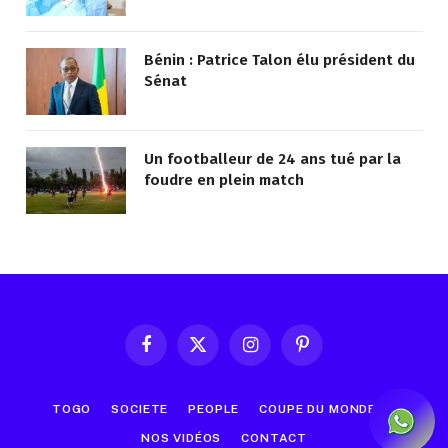
Bénin : Patrice Talon élu président du
Sénat
Un footballeur de 24 ans tué par la
foudre en plein match
Facebook
X
Instagram
Pinterest
(Twitter)
TOGO
SOCIETE
PEOPLE
COUPE DU MONDE
NOS VIDÉOS
CONTACT