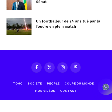
Sénat
Un footballeur de 24 ans tué par la
foudre en plein match
Facebook
X
Instagram
Pinterest
(Twitter)
TOGO
SOCIETE
PEOPLE
COUPE DU MONDE
NOS VIDÉOS
CONTACT