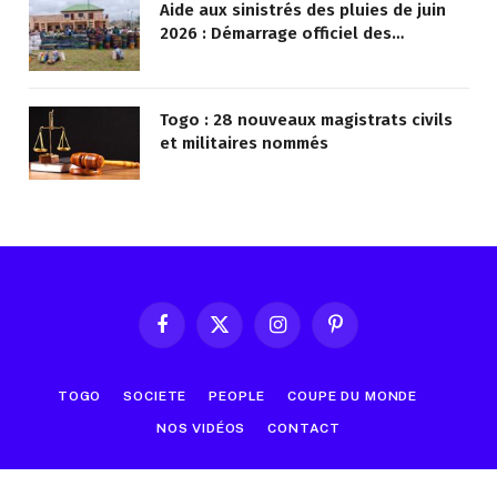
Aide aux sinistrés des pluies de juin
2026 : Démarrage officiel des
opérations à Kotokoli-zongo
Togo : 28 nouveaux magistrats civils
et militaires nommés
Facebook
X
Instagram
Pinterest
(Twitter)
TOGO
SOCIETE
PEOPLE
COUPE DU MONDE
NOS VIDÉOS
CONTACT