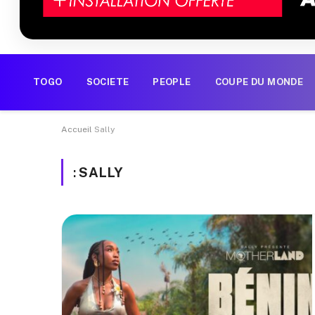
TOGO
SOCIETE
PEOPLE
COUPE DU MONDE
Accueil
Sally
:
SALLY