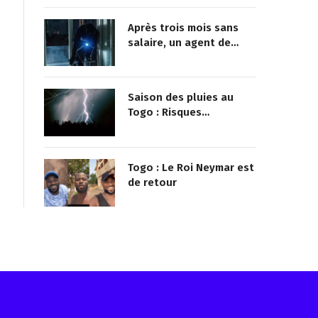
africaine
Après trois mois sans
salaire, un agent de
sécurité cambriole la
mairie qu’il surveillait
Saison des pluies au
Togo : Risques
d’inondations accrus
dans le nord
Togo : Le Roi Neymar est
de retour
Reçois les infos avant tout le monde