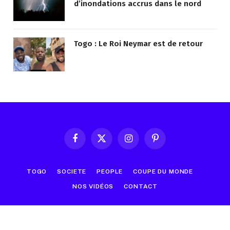
d’inondations accrus dans le nord
Togo : Le Roi Neymar est de retour
Facebook
X
Instagram
Pinterest
(Twitter)
TOGO
SOCIETE
PEOPLE
COUPE DU MONDE
NOS VIDÉOS
CONTACT