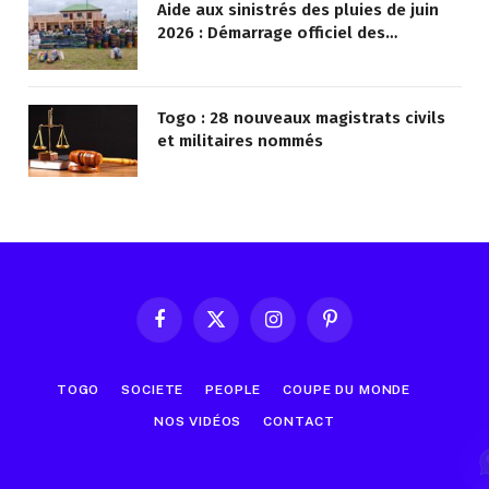
Aide aux sinistrés des pluies de juin
2026 : Démarrage officiel des
opérations à Kotokoli-zongo
Togo : 28 nouveaux magistrats civils
et militaires nommés
Facebook
X
Instagram
Pinterest
(Twitter)
TOGO
SOCIETE
PEOPLE
COUPE DU MONDE
NOS VIDÉOS
CONTACT