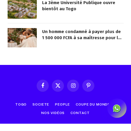
La 3ème Université Publique ouvre
bientôt au Togo
Un homme condamné à payer plus de
1 500 000 FCFA à sa maîtresse pour lui
avoir promis de la marier
Facebook
X
Instagram
Pinterest
(Twitter)
TOGO
SOCIETE
PEOPLE
COUPE DU MONDE
NOS VIDÉOS
CONTACT