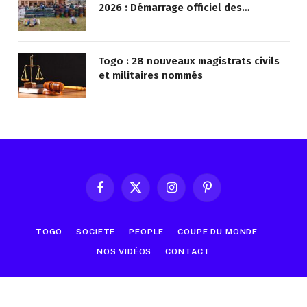
2026 : Démarrage officiel des
opérations à Kotokoli-zongo
Togo : 28 nouveaux magistrats civils
et militaires nommés
Facebook
X
Instagram
Pinterest
(Twitter)
TOGO
SOCIETE
PEOPLE
COUPE DU MONDE
NOS VIDÉOS
CONTACT