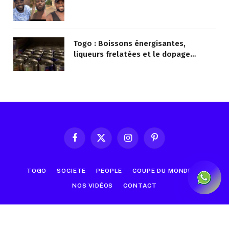
Togo : Boissons énergisantes,
liqueurs frelatées et le dopage
médicamenteux visés par le Ministère
Facebook
X
Instagram
Pinterest
(Twitter)
TOGO
SOCIETE
PEOPLE
COUPE DU MONDE
NOS VIDÉOS
CONTACT