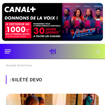
Accueil
Silété Devo
:
SILÉTÉ DEVO