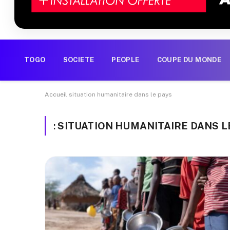
TOGO
SOCIETE
PEOPLE
COUPE DU MONDE
Accueil
situation humanitaire dans le pays
:
SITUATION HUMANITAIRE DANS L