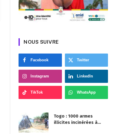
NOUS SUIVRE
Facebook
Twitter
Instagram
LinkedIn
TikTok
WhatsApp
Togo : 1000 armes
illicites incinérées à
Agoè-Nyivé