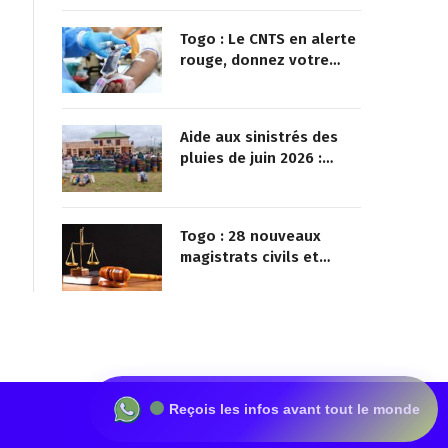
Togo : Le CNTS en alerte
rouge, donnez votre
sang pour sauver des
vies !
Aide aux sinistrés des
pluies de juin 2026 :
Démarrage officiel des
opérations à Kotokoli-
zongo
Togo : 28 nouveaux
magistrats civils et
militaires nommés
Reçois les infos avant tout le monde