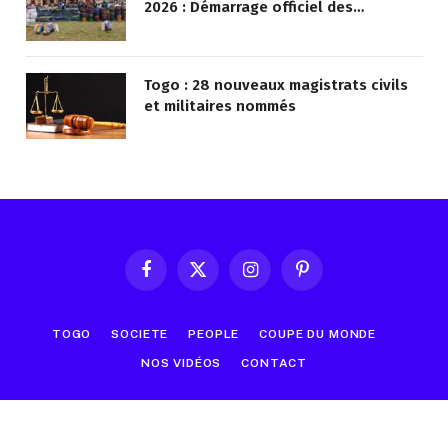
2026 : Démarrage officiel des
opérations à Kotokoli-zongo
Togo : 28 nouveaux magistrats civils
et militaires nommés
Facebook
X
Instagram
Pinterest
(Twitter)
TOGO
SOCIETE
PEOPLE
COUPE DU MONDE
NOS VIDÉOS
CONTACT