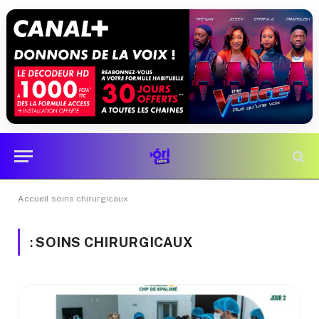
Accueil
soins chirurgicaux
:
SOINS CHIRURGICAUX