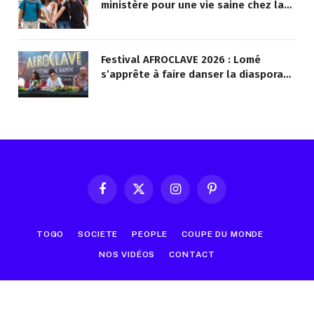
ministère pour une vie saine chez la
jeunesse
Festival AFROCLAVE 2026 : Lomé
s’apprête à faire danser la diaspora
africaine
Facebook
X
Instagram
Pinterest
(Twitter)
TOGO
SOCIETE
PEOPLE
COUPE DU MONDE
NOS VIDÉOS
CONTACT