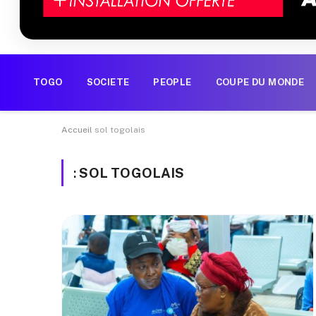
TOGO
SOCIETE
PEOPLE
COUPE DU MONDE
Accueil
sol togolais
:
SOL TOGOLAIS