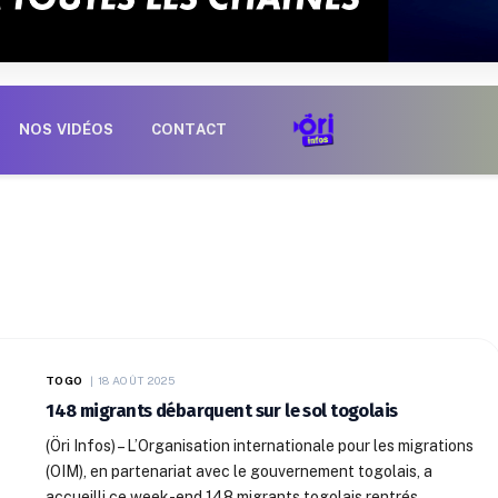
NOS VIDÉOS
CONTACT
TOGO
18 AOÛT 2025
148 migrants débarquent sur le sol togolais
(Öri Infos) – L’Organisation internationale pour les migrations
(OIM), en partenariat avec le gouvernement togolais, a
accueilli ce week-end 148 migrants togolais rentrés