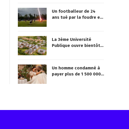
Un footballeur de 24
ans tué par la foudre en
plein match
La 3ème Université
Publique ouvre bientôt
au Togo
Un homme condamné à
payer plus de 1 500 000
FCFA à sa maîtresse pour
lui avoir promis de la
marier
Reçois les infos avant tout le monde