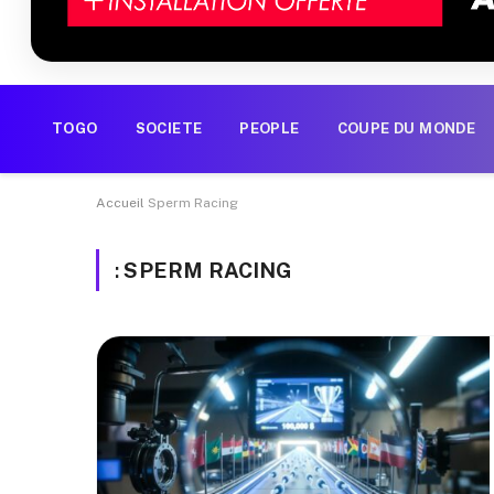
TOGO
SOCIETE
PEOPLE
COUPE DU MONDE
Accueil
Sperm Racing
:
SPERM RACING