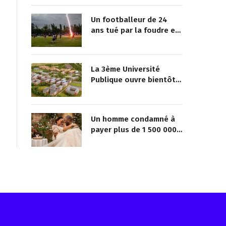
Un footballeur de 24
ans tué par la foudre en
plein match
La 3ème Université
Publique ouvre bientôt
au Togo
Un homme condamné à
payer plus de 1 500 000
FCFA à sa maîtresse pour
lui avoir promis de la
marier
Reçois les infos avant tout le monde