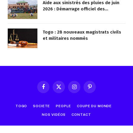
Aide aux sinistrés des pluies de juin
2026 : Démarrage officiel des
opérations à Kotokoli-zongo
Togo : 28 nouveaux magistrats civils
et militaires nommés
Facebook
X
Instagram
Pinterest
(Twitter)
TOGO
SOCIETE
PEOPLE
COUPE DU MONDE
NOS VIDÉOS
CONTACT