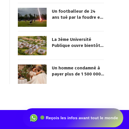
Un footballeur de 24
ans tué par la foudre en
plein match
La 3ème Université
Publique ouvre bientôt
au Togo
Un homme condamné à
payer plus de 1 500 000
FCFA à sa maîtresse pour
lui avoir promis de la
marier
Reçois les infos avant tout le monde