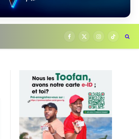
Facebook
X
Instagram
TikTok
(Twitter)