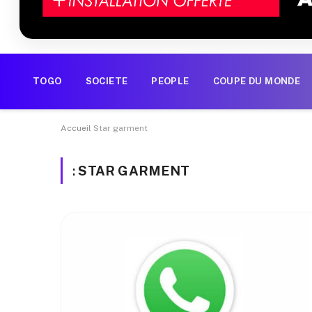
TOGO
SOCIETE
PEOPLE
COUPE DU MONDE
Accueil
Star garment
:
STAR GARMENT