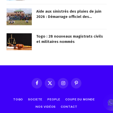
Aide aux sinistrés des pluies de juin
2026 : Démarrage officiel des
opérations à Kotokoli-zongo
Togo : 28 nouveaux magistrats civils
et militaires nommés
Facebook
X
Instagram
Pinterest
(Twitter)
TOGO
SOCIETE
PEOPLE
COUPE DU MONDE
NOS VIDÉOS
CONTACT