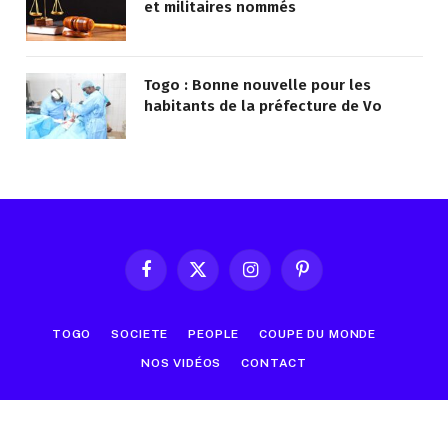
et militaires nommés
Togo : Bonne nouvelle pour les
habitants de la préfecture de Vo
Facebook
X
Instagram
Pinterest
(Twitter)
TOGO
SOCIETE
PEOPLE
COUPE DU MONDE
NOS VIDÉOS
CONTACT