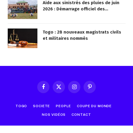
Aide aux sinistrés des pluies de juin
2026 : Démarrage officiel des
opérations à Kotokoli-zongo
Togo : 28 nouveaux magistrats civils
et militaires nommés
Facebook
X
Instagram
Pinterest
(Twitter)
TOGO
SOCIETE
PEOPLE
COUPE DU MONDE
NOS VIDÉOS
CONTACT